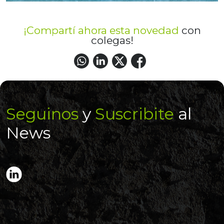
¡Compartí ahora esta novedad
con
colegas!
Seguinos
y
Suscribite
al
News